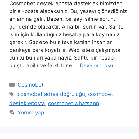
Cosmobet destek eposta destek ekibimizden
bir e -posta alacaksınız. Bu, yasayı çiğnediğiniz
anlamına gelir. Bazen, bir şeyi silme sorunu
gündemde olacaktır. Ama bir sorun var. Sahte
isim için kullandığınız hesaba para koymanız
gerekir. Sadece bu siteye katılan insanlar
bankaya para koyabilir. Web sitesi çalışmıyor
çünkü bunları yapamayız. Sahte bir hesap
oluşturabilir ve farklı bir e …
Devamını oku
Kategoriler
Cosmobet
Etiketler
cosmobet adres doğruluğu
,
cosmobet
destek eposta
,
cosmobet whatsapp
Yorum yap