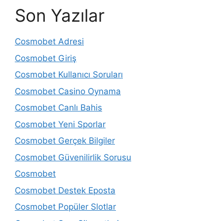
Son Yazılar
Cosmobet Adresi
Cosmobet Giriş
Cosmobet Kullanıcı Soruları
Cosmobet Casino Oynama
Cosmobet Canlı Bahis
Cosmobet Yeni Sporlar
Cosmobet Gerçek Bilgiler
Cosmobet Güvenilirlik Sorusu
Cosmobet
Cosmobet Destek Eposta
Cosmobet Popüler Slotlar