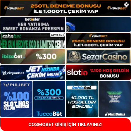
×
COSMOBET GİRİŞ İÇİN TIKLAYINIZ!