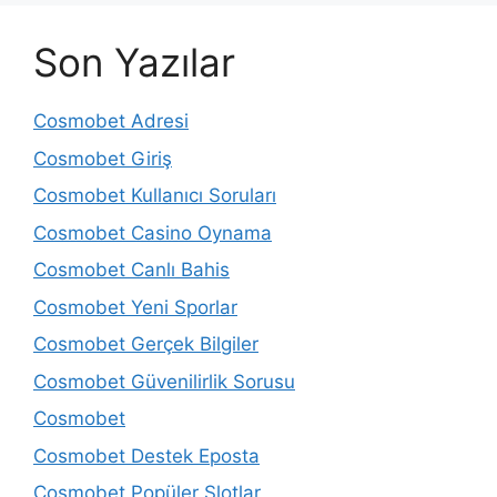
Son Yazılar
Cosmobet Adresi
Cosmobet Giriş
Cosmobet Kullanıcı Soruları
Cosmobet Casino Oynama
Cosmobet Canlı Bahis
Cosmobet Yeni Sporlar
Cosmobet Gerçek Bilgiler
Cosmobet Güvenilirlik Sorusu
Cosmobet
Cosmobet Destek Eposta
Cosmobet Popüler Slotlar