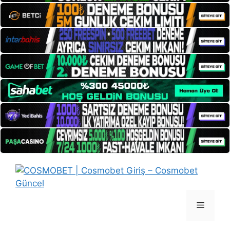
İçeriğe
atla
Menü