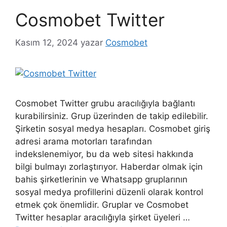
Cosmobet Twitter
Kasım 12, 2024
yazar
Cosmobet
Cosmobet Twitter grubu aracılığıyla bağlantı
kurabilirsiniz. Grup üzerinden de takip edilebilir.
Şirketin sosyal medya hesapları. Cosmobet giriş
adresi arama motorları tarafından
indekslenemiyor, bu da web sitesi hakkında
bilgi bulmayı zorlaştırıyor. Haberdar olmak için
bahis şirketlerinin ve Whatsapp gruplarının
sosyal medya profillerini düzenli olarak kontrol
etmek çok önemlidir. Gruplar ve Cosmobet
Twitter hesaplar aracılığıyla şirket üyeleri …