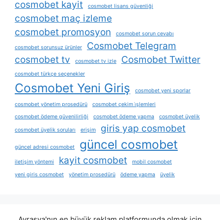
cosmobet kayit
cosmobet lisans güvenliği
cosmobet maç izleme
cosmobet promosyon
cosmobet sorun cevabı
Cosmobet Telegram
cosmobet sorunsuz ürünler
cosmobet tv
Cosmobet Twitter
cosmobet tv izle
cosmobet türkçe seçenekler
Cosmobet Yeni Giriş
cosmobet yeni sporlar
cosmobet yönetim prosedürü
cosmobet çekim i̇şlemleri
cosmobet ödeme güvenilirliği
cosmobet ödeme yapma
cosmobet üyelik
giris yap cosmobet
cosmobet üyelik soruları
erişim
güncel cosmobet
güncel adresi cosmobet
kayit cosmobet
iletişim yöntemi
mobil cosmobet
yeni giris cosmobet
yönetim prosedürü
ödeme yapma
üyelik
Avrasya'nın en büyük reklam platformunda olmak için