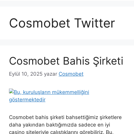
Cosmobet Twitter
Cosmobet Bahis Şirketi
Eylül 10, 2025
yazar
Cosmobet
Cosmobet bahis şirketi bahsettiğimiz şirketlere
daha yakından baktığımızda sadece en iyi
casino siteleriyle çalıştıklarını görebiliriz. Bu,