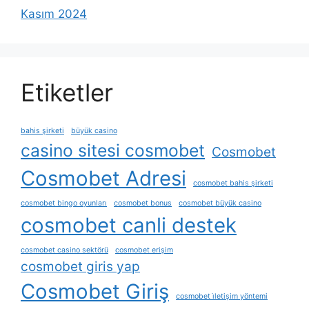
Kasım 2024
Etiketler
bahis şirketi
büyük casino
casino sitesi cosmobet
Cosmobet
Cosmobet Adresi
cosmobet bahis şirketi
cosmobet bingo oyunları
cosmobet bonus
cosmobet büyük casino
cosmobet canli destek
cosmobet casino sektörü
cosmobet erişim
cosmobet giris yap
Cosmobet Giriş
cosmobet i̇letişim yöntemi