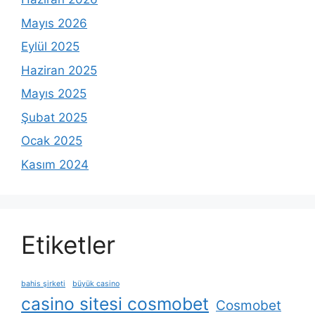
Mayıs 2026
Eylül 2025
Haziran 2025
Mayıs 2025
Şubat 2025
Ocak 2025
Kasım 2024
Etiketler
bahis şirketi
büyük casino
casino sitesi cosmobet
Cosmobet