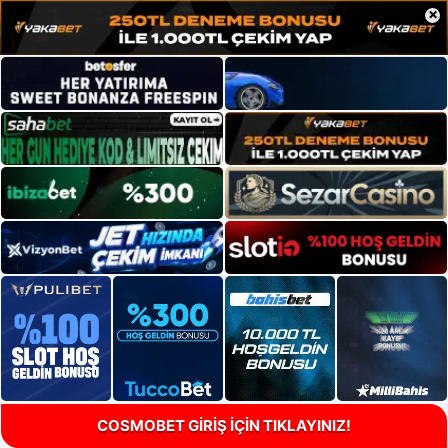
×
COSMOBET GİRİŞ İÇİN TIKLAYINIZ!