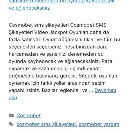
Cosmobet sms şikayetleri Cosmobet SMS
Şikayetleri Video Jackpot Oyunları daha da
fazla satır var. Oynat düğmesini tıklar ve tüm bu
seçenekleri seçerseniz, hesabınızdan para
harcamadan ve şansınızı denemeden bu
oyunda kaybedecek ve eğleneceksiniz. Para
oynamak ve kazanmak için şimdi oynat
düğmesine basmanız gerekir. Sitedeki oyunları
oynamak için farklı yollar arasından seçim
yapabilirsiniz. Bazıları eğlenceli ve …
Devamını
oku
Kategoriler
Cosmobet
Etiketler
cosmobet sms şikayetleri
,
cosmobet yardım