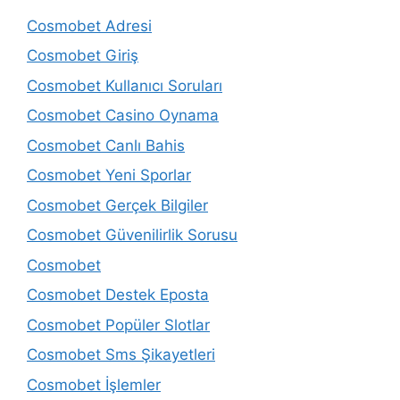
Cosmobet Adresi
Cosmobet Giriş
Cosmobet Kullanıcı Soruları
Cosmobet Casino Oynama
Cosmobet Canlı Bahis
Cosmobet Yeni Sporlar
Cosmobet Gerçek Bilgiler
Cosmobet Güvenilirlik Sorusu
Cosmobet
Cosmobet Destek Eposta
Cosmobet Popüler Slotlar
Cosmobet Sms Şikayetleri
Cosmobet İşlemler