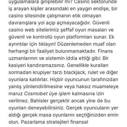
uygulamalara girişilebilir mi? Casino sektöründe
iş arayan kişiler arasındaki en yaygın endişe, bir
casino sitesinde çalışmanın etik olmayan
davranışlara yol açıp açmayacağıdır. Güvenli
casino web sitelerimiz şeffaf oyun masaları ve
güvenli ve kontrollü oyun platformları sunar. Ek
ayrıntılar için tıklayın! Düzenlemeden muaf olan
herhangi bir faaliyet bulunmamaktadır. Finans
uzmanlarının ve sistemin iddia ettiği gibi: Bir
kasiyeri kandıramazsınız. Genellikle kuralları
sormadan krupiyer tarzı blackjack, rulet ve diğer
oyunlara katılırlar. Hiçbir oyuncunun tarafınızdan
yanlış yönlendirilmesine veya haksız muameleye
maruz
Cosmobet üye işlem
kalmasına izin
verilmez. Bahisler gerçektir ancak yine de bu
oyunları deneyebilirsiniz. Gerçek oyuncuların yer
aldığı gerçek masa oyunlarını seçtiğinizden emin
olun. Pazarlama stratejileri finansal