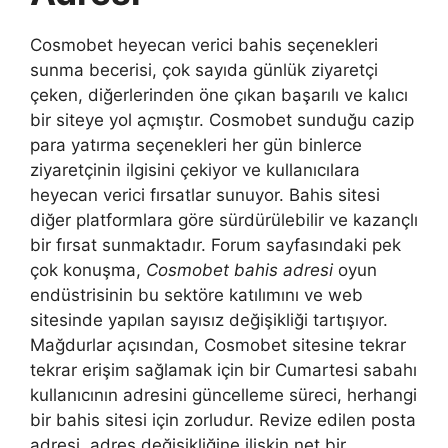
Cosmobet heyecan verici bahis seçenekleri
sunma becerisi, çok sayıda günlük ziyaretçi
çeken, diğerlerinden öne çıkan başarılı ve kalıcı
bir siteye yol açmıştır. Cosmobet sunduğu cazip
para yatırma seçenekleri her gün binlerce
ziyaretçinin ilgisini çekiyor ve kullanıcılara
heyecan verici fırsatlar sunuyor. Bahis sitesi
diğer platformlara göre sürdürülebilir ve kazançlı
bir fırsat sunmaktadır. Forum sayfasındaki pek
çok konuşma,
Cosmobet bahis adresi
oyun
endüstrisinin bu sektöre katılımını ve web
sitesinde yapılan sayısız değişikliği tartışıyor.
Mağdurlar açısından, Cosmobet sitesine tekrar
tekrar erişim sağlamak için bir Cumartesi sabahı
kullanıcının adresini güncelleme süreci, herhangi
bir bahis sitesi için zorludur. Revize edilen posta
adresi, adres değişikliğine ilişkin net bir