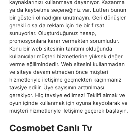
kaynaklarınızı kullanmaya dayanıyor. Kazanma
ya da kaybetme seçeneğiniz var. Lütfen bunun
bir gösteri olmadığını unutmayın. Geri dönüşler
gerekli olsa da reklam için de bir fırsat
sunuyorlar. Oluşturduğunuz hesap,
promosyonlara karar vermekten sorumludur.
Konu bir web sitesinin tanıtımı olduğunda
kullanıcılar müşteri hizmetlerine yüksek değer
verme eğilimindedir. Web sitesini kullanmadan
ve siteye devam etmeden önce müşteri
hizmetleriyle iletişime geçmekten kaçınmanız
tavsiye edilir. Üye sayısının arttırılması
gerekiyor. Hiç tavsiye edilmez! Teklifi almak ve
oyun içinde kullanmak için oyuna kaydolarak ve
müşteri hizmetleriyle iletişime geçerek başlayın.
Cosmobet Canlı Tv