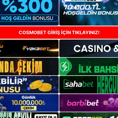
COSMOBET GİRİŞ İÇİN TIKLAYINIZ!