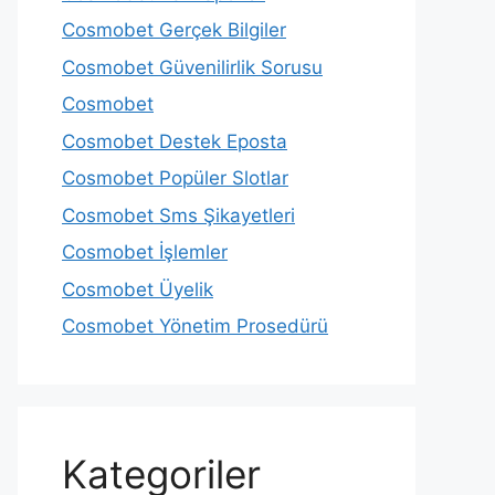
Cosmobet Gerçek Bilgiler
Cosmobet Güvenilirlik Sorusu
Cosmobet
Cosmobet Destek Eposta
Cosmobet Popüler Slotlar
Cosmobet Sms Şikayetleri
Cosmobet İşlemler
Cosmobet Üyelik
Cosmobet Yönetim Prosedürü
Kategoriler