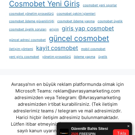
Cosmobet Yeni Giriş
cosmobet yeni sporlar
cosmobet yönetim prosedürü
cosmobet çekim i̇şlemleri
cosmobet ödeme güvenilirliği
cosmobet ödeme yapma
cosmobet üyelik
giris yap cosmobet
cosmobet üyelik soruları
erişim
güncel cosmobet
güncel adresi cosmobet
kayit cosmobet
iletişim yöntemi
mobil cosmobet
yeni giris cosmobet
yönetim prosedürü
ödeme yapma
üyelik
Avrasya'nın en büyük reklam platformunda olmak için
Microsoft Teams:
reklam@avrasyamarketing.com
adresimizden veya Telegram: @Avrasyamarketing
adresimizden irtibat kurabilirsiniz. (Tek iletişim
adreslerimiz teams / telegram ve mail adresimizdir.
Harici hiçbir iletişim adresimiz bulunmamaktadır.
Lütfen itibar etmeyiniz.) Türkiye yasalarına göre 7258
sayılı kanun uyarınca yasa dışı bahis oynamanın