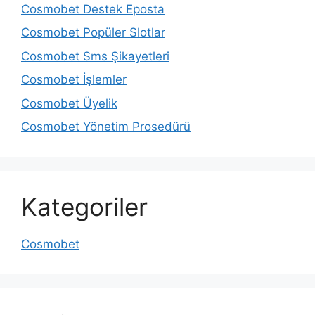
Cosmobet Destek Eposta
Cosmobet Popüler Slotlar
Cosmobet Sms Şikayetleri
Cosmobet İşlemler
Cosmobet Üyelik
Cosmobet Yönetim Prosedürü
Kategoriler
Cosmobet