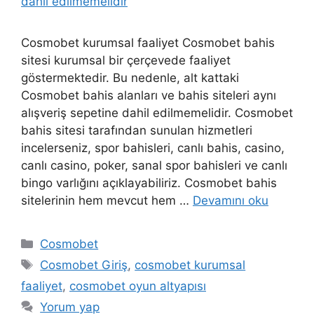
Cosmobet kurumsal faaliyet Cosmobet bahis
sitesi kurumsal bir çerçevede faaliyet
göstermektedir. Bu nedenle, alt kattaki
Cosmobet bahis alanları ve bahis siteleri aynı
alışveriş sepetine dahil edilmemelidir. Cosmobet
bahis sitesi tarafından sunulan hizmetleri
incelerseniz, spor bahisleri, canlı bahis, casino,
canlı casino, poker, sanal spor bahisleri ve canlı
bingo varlığını açıklayabiliriz. Cosmobet bahis
sitelerinin hem mevcut hem …
Devamını oku
Kategoriler
Cosmobet
Etiketler
Cosmobet Giriş
,
cosmobet kurumsal
faaliyet
,
cosmobet oyun altyapısı
Yorum yap