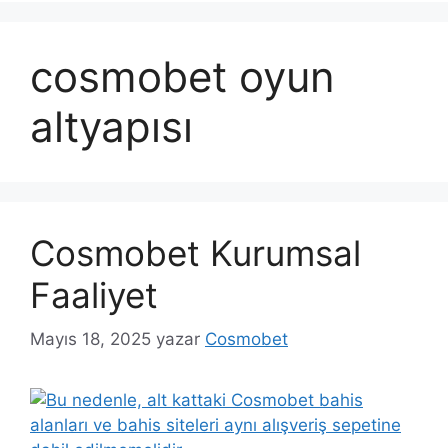
cosmobet oyun
altyapısı
Cosmobet Kurumsal
Faaliyet
Mayıs 18, 2025
yazar
Cosmobet